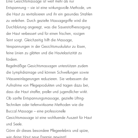
Eine Gesichtsmassage ist weit mehr als nur
Entspannung – sie ist eine wirkungsvolle Methode, um
die Haut zu revitalisieren und ihr ein gesundes Strahlen
zu verleihen. Durch gezielte Massagegriffe wird die
Durchblutung angeregt, was die Sauerstoffversorgung
der Haut verbessert und für einen frischen, rosigen
Teint sorgt. Gleichzeitig hilft die Massage,
Verspannungen in der Gesichtsmuskulatur zu lösen,
feine Linien zu glätten und die Hautelastizität zu
fördern.
Regelmäßige Gesichtsmassagen unterstützen zudem
die Lymphdrainage und können Schwellungen sowie
Wassereinlagerungen reduzieren. Sie verbessern die
Aufnahme von Pflegeprodukten und tragen dazu bei,
dass die Haut straffer, praller und jugendlicher wirkt.
Ob sanfte Entspannungsmassage, gezielte Lifting-
Techniken oder tiefenwirksame Methoden wie die
Buccal Massage – eine professionelle
Gesichtsmassage ist eine wohltuende Auszeit für Haut
und Seele.
Gönn dir dieses besondere Pflegeerlebnis und spüre,
wie deine Haut neue Energie gewinnt!