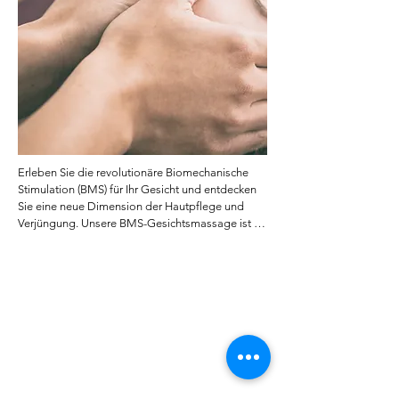
die eine effektive und entspannende Methode 
suchen, um ihr Hautbild zu verbessern und ein 
jugendliches Aussehen zu bewahren. Zudem 
dient diese Methode auch zu der Auflösung von 
Verspannungen der Gesichtsmuskulatur.
Erleben Sie die revolutionäre Biomechanische 
Stimulation (BMS) für Ihr Gesicht und entdecken 
Sie eine neue Dimension der Hautpflege und 
Verjüngung. Unsere BMS-Gesichtsmassage ist 
eine fortschrittliche Methode, die auf 
mechanischen Vibrationen basiert, um Ihre 
Gesichtsmuskeln zu stimulieren und die 
Gesundheit Ihrer Haut zu verbessern.

Das BMS-Gerät erzeugt sanfte mechanische 
Schwingungen und Vibrationen, die entlang der 
Muskelfasern verlaufen, um die 
Muskelkontraktion zu fördern. Durch diese 
gezielte Stimulation werden die Durchblutung 