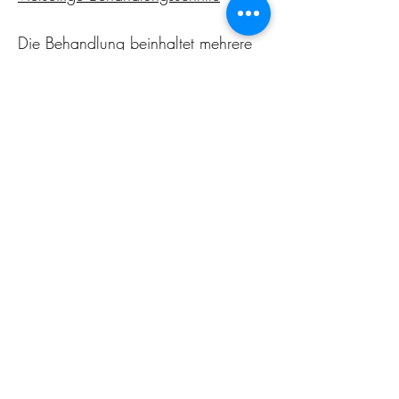
Die Behandlung beinhaltet mehrere 
Schritte, um die bestmöglichen 
Ergebnisse zu erzielen:
- Reinigung
- Enzym-Peeling oder Gel-Peeling
- Manuelle Ausreinigung
- Massage
- Maske
- Abschlusspflege
Zurück
Kontakt :
facestylingshop@gmail.com
facestyling_augsburg